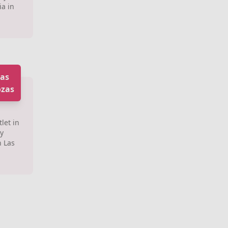
ia in
nas
ozas
let in
ty
n Las
.