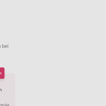
 bei
n
n
:
merika