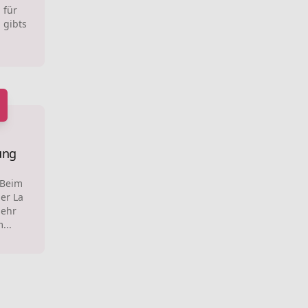
 für
 gibts
ung
 Beim
er La
sehr
...