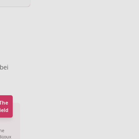
 bei
 The
ield
The
Bijoux