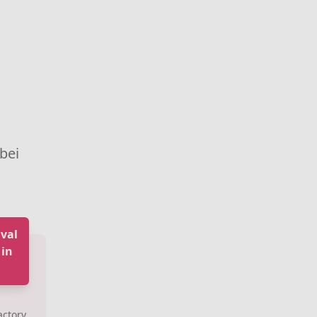
 bei
val
 in
actory