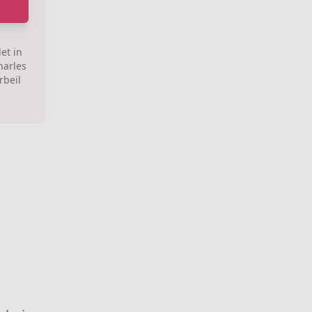
et in
harles
rbeil