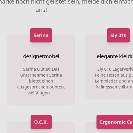
marke noch nicht gelistet sein, melde dich einfach
uns!
Serina
Sly 010
designermobel
elegante kleid
Serina Outlet: Das
Sly 010 Lagerverk
Unternehmen Serina
Feine Hosen aus 
bietet einen
Lammleder und an
ausgesprochen bunten,
Rafinessen volbring
vielfältigen ...
O.C.K.
Ergonomic Ca