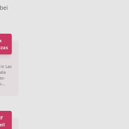
 bei
a
ozas
in Las
ala
as-
...
lf
eil