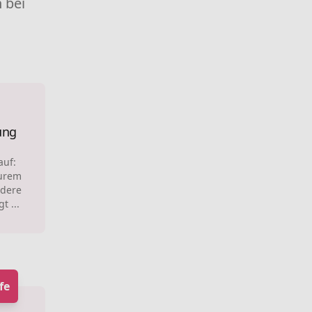
 bei
ung
auf:
purem
dere
t ...
fe