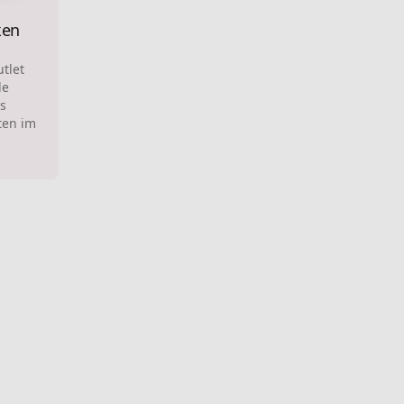
ken
tlet
le
s
ten im