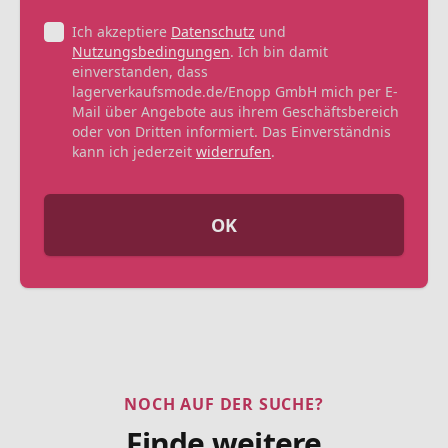
Ich akzeptiere
Datenschutz
und
Nutzungsbedingungen
. Ich bin damit
einverstanden, dass
lagerverkaufsmode.de/Enopp GmbH mich per E-
Mail über Angebote aus ihrem Geschäftsbereich
oder von Dritten informiert. Das Einverständnis
kann ich jederzeit
widerrufen
.
OK
NOCH AUF DER SUCHE?
Finde weitere