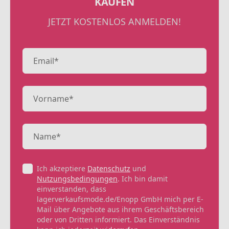
KAUFEN
JETZT KOSTENLOS ANMELDEN!
Ich akzeptiere
Datenschutz
und
Nutzungsbedingungen
. Ich bin damit
einverstanden, dass
lagerverkaufsmode.de/Enopp GmbH mich per E-
Mail über Angebote aus ihrem Geschäftsbereich
oder von Dritten informiert. Das Einverständnis