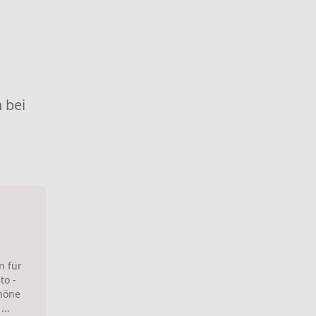
 bei
n für
to -
höne
...