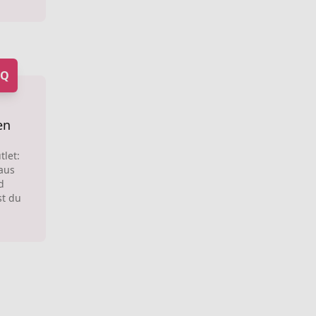
iQ
en
let:
aus
d
t du