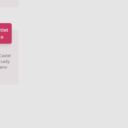
tlet
no
Castel
 Lady
mano