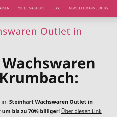
ARKEN
OUTLETS & SHOPS
BLOG
NEWSLETTER ANMELDUNG
hswaren Outlet in
t Wachswaren
n Krumbach:
n im
Steinhart Wachswaren Outlet in
r
um bis zu 70% billiger
!
Über diesen Link