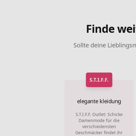
Finde wei
Sollte deine Lieblings
S.T.I.F.F.
elegante kleidung
S.T.I.F.F. Outlet: Schicke
Damenmode für die
verschiedensten
Geschmäcker findet ihr