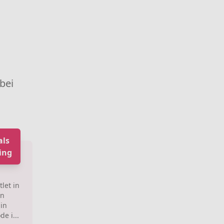
 bei
als
ing
let in
an
 in
e i...