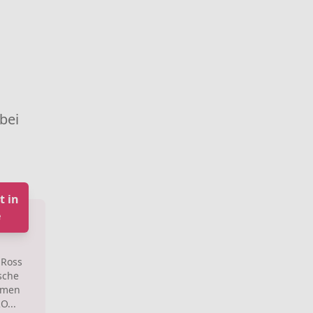
 bei
 in
e
 Ross
sche
amen
O...