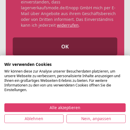
einverstanden, dass
lagerverkaufsmode.de/Enopp GmbH mich per E-
Mail über Angebote aus ihrem Geschäftsbereich
oder von Dritten informiert. Das Einverständnis
kann ich jederzeit
widerrufen
.
OK
Wir verwenden Cookies
Wir können diese zur Analyse unserer Besucherdaten platzieren, um
unsere Webseite zu verbessern, personalisierte Inhalte anzuzeigen und
Ihnen ein großartiges Webseiten-Erlebnis zu bieten. Für weitere
Informationen zu den von uns verwendeten Cookies öffnen Sie die
Einstellungen.
Alle akzeptieren
©
Ablehnen
Nein, anpassen
Lagerverkaufsmode.de
Impressum
Datenschutz
Nutzungsbedingungen
AG
2021