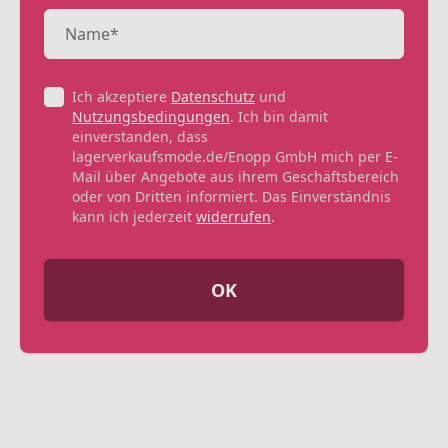
Ich akzeptiere
Datenschutz
und
Nutzungsbedingungen
. Ich bin damit
einverstanden, dass
lagerverkaufsmode.de/Enopp GmbH mich per E-
Mail über Angebote aus ihrem Geschäftsbereich
oder von Dritten informiert. Das Einverständnis
kann ich jederzeit
widerrufen
.
OK