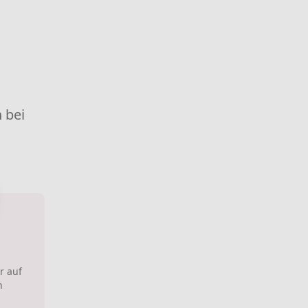
 bei
r auf
h