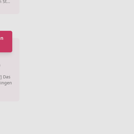
 St...
in
n
] Das
zingen