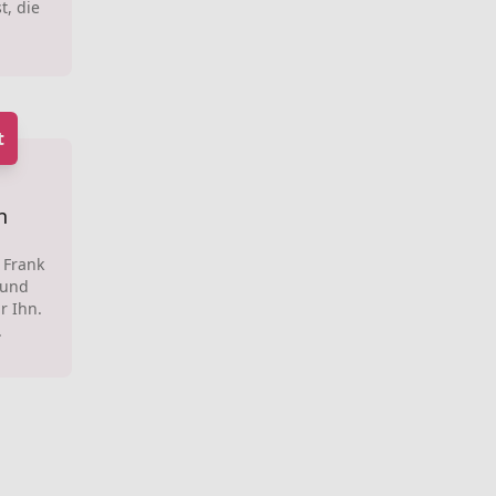
t, die
t
n
 Frank
 und
r Ihn.
.