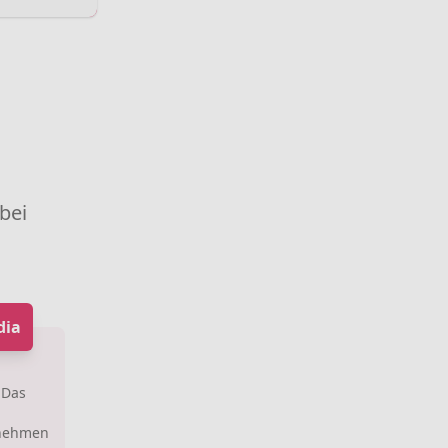
 bei
dia
 Das
rnehmen