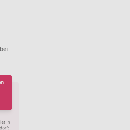
 bei
en
et in
dorf: