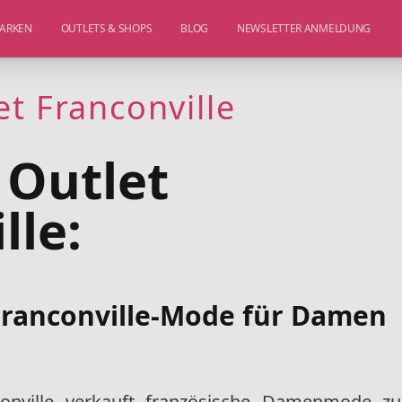
ARKEN
OUTLETS & SHOPS
BLOG
NEWSLETTER ANMELDUNG
t Franconville
 Outlet
lle:
Franconville-Mode für Damen
onville verkauft französische Damenmode zu