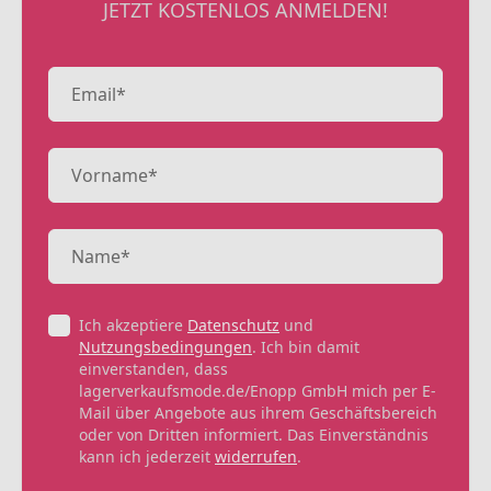
JETZT KOSTENLOS ANMELDEN!
Ich akzeptiere
Datenschutz
und
Nutzungsbedingungen
. Ich bin damit
einverstanden, dass
lagerverkaufsmode.de/Enopp GmbH mich per E-
Mail über Angebote aus ihrem Geschäftsbereich
oder von Dritten informiert. Das Einverständnis
kann ich jederzeit
widerrufen
.