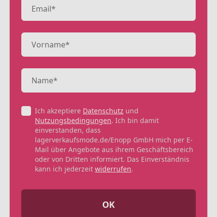
Ich akzeptiere
Datenschutz
und
Nutzungsbedingungen
. Ich bin damit
einverstanden, dass
lagerverkaufsmode.de/Enopp GmbH mich per E-
Mail über Angebote aus ihrem Geschäftsbereich
oder von Dritten informiert. Das Einverständnis
kann ich jederzeit
widerrufen
.
OK