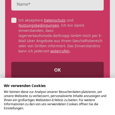
Ich akzeptiere
Datenschutz
und
Nutzungsbedingungen
. Ich bin damit
einverstanden, dass
lagerverkaufsmode.de/Enopp GmbH mich per E-
Mail über Angebote aus ihrem Geschäftsbereich
oder von Dritten informiert. Das Einverständnis
kann ich jederzeit
widerrufen
.
OK
Wir verwenden Cookies
Wir können diese zur Analyse unserer Besucherdaten platzieren, um
unsere Webseite zu verbessern, personalisierte Inhalte anzuzeigen und
Ihnen ein großartiges Webseiten-Erlebnis zu bieten. Für weitere
Informationen zu den von uns verwendeten Cookies öffnen Sie die
Einstellungen.