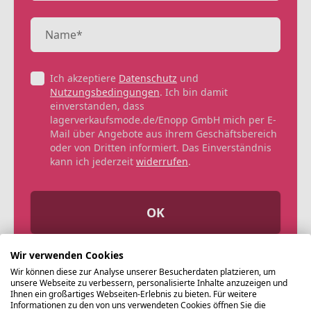
Ich akzeptiere
Datenschutz
und
Nutzungsbedingungen
. Ich bin damit
einverstanden, dass
lagerverkaufsmode.de/Enopp GmbH mich per E-
Mail über Angebote aus ihrem Geschäftsbereich
oder von Dritten informiert. Das Einverständnis
kann ich jederzeit
widerrufen
.
OK
Wir verwenden Cookies
Wir können diese zur Analyse unserer Besucherdaten platzieren, um
unsere Webseite zu verbessern, personalisierte Inhalte anzuzeigen und
Ihnen ein großartiges Webseiten-Erlebnis zu bieten. Für weitere
Informationen zu den von uns verwendeten Cookies öffnen Sie die