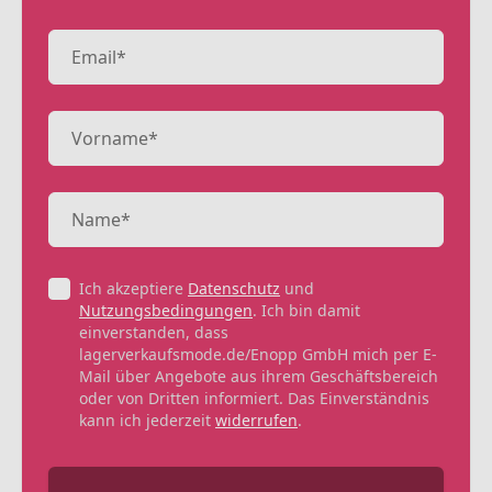
Ich akzeptiere
Datenschutz
und
Nutzungsbedingungen
. Ich bin damit
einverstanden, dass
lagerverkaufsmode.de/Enopp GmbH mich per E-
Mail über Angebote aus ihrem Geschäftsbereich
oder von Dritten informiert. Das Einverständnis
kann ich jederzeit
widerrufen
.