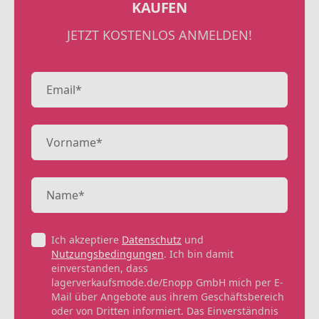
KAUFEN
JETZT KOSTENLOS ANMELDEN!
Ich akzeptiere
Datenschutz
und
Nutzungsbedingungen
. Ich bin damit
einverstanden, dass
lagerverkaufsmode.de/Enopp GmbH mich per E-
Mail über Angebote aus ihrem Geschäftsbereich
oder von Dritten informiert. Das Einverständnis