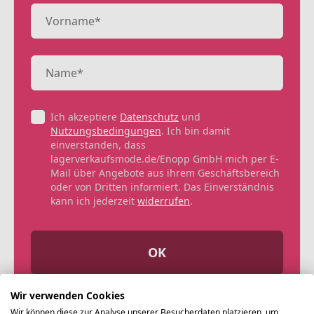
Ich akzeptiere
Datenschutz
und
Nutzungsbedingungen
. Ich bin damit
einverstanden, dass
lagerverkaufsmode.de/Enopp GmbH mich per E-
Mail über Angebote aus ihrem Geschäftsbereich
oder von Dritten informiert. Das Einverständnis
kann ich jederzeit
widerrufen
.
OK
Wir verwenden Cookies
Wir können diese zur Analyse unserer Besucherdaten platzieren, um