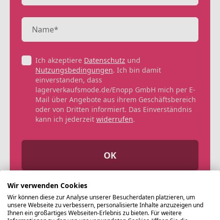
Ich akzeptiere
Datenschutz
und
Nutzungsbedingungen
. Ich bin damit
einverstanden, dass
lagerverkaufsmode.de/Enopp GmbH mich per E-
Mail über Angebote aus ihrem Geschäftsbereich
oder von Dritten informiert. Das Einverständnis
kann ich jederzeit
widerrufen
.
OK
Wir verwenden Cookies
Wir können diese zur Analyse unserer Besucherdaten platzieren, um
unsere Webseite zu verbessern, personalisierte Inhalte anzuzeigen und
Ihnen ein großartiges Webseiten-Erlebnis zu bieten. Für weitere