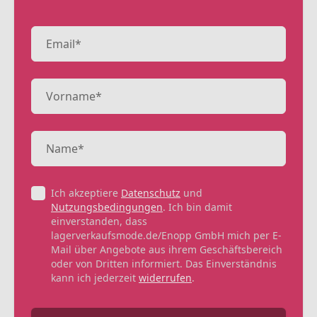
Ich akzeptiere
Datenschutz
und
Nutzungsbedingungen
. Ich bin damit
einverstanden, dass
lagerverkaufsmode.de/Enopp GmbH mich per E-
Mail über Angebote aus ihrem Geschäftsbereich
oder von Dritten informiert. Das Einverständnis
kann ich jederzeit
widerrufen
.