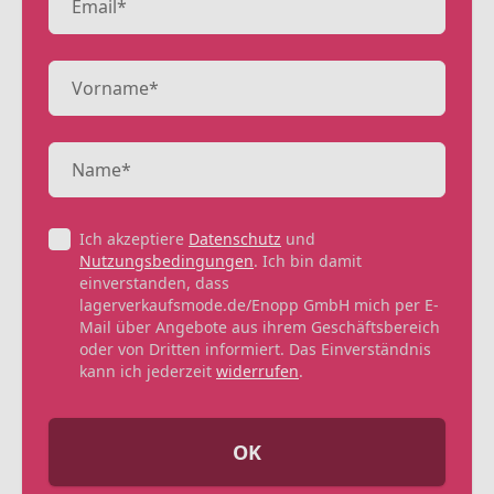
Ich akzeptiere
Datenschutz
und
Nutzungsbedingungen
. Ich bin damit
einverstanden, dass
lagerverkaufsmode.de/Enopp GmbH mich per E-
Mail über Angebote aus ihrem Geschäftsbereich
oder von Dritten informiert. Das Einverständnis
kann ich jederzeit
widerrufen
.
OK