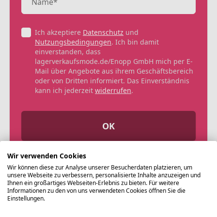
Ich akzeptiere
Datenschutz
und
Nutzungsbedingungen
. Ich bin damit
einverstanden, dass
lagerverkaufsmode.de/Enopp GmbH mich per E-
Mail über Angebote aus ihrem Geschäftsbereich
oder von Dritten informiert. Das Einverständnis
kann ich jederzeit
widerrufen
.
OK
Wir verwenden Cookies
Wir können diese zur Analyse unserer Besucherdaten platzieren, um
unsere Webseite zu verbessern, personalisierte Inhalte anzuzeigen und
Ihnen ein großartiges Webseiten-Erlebnis zu bieten. Für weitere
Informationen zu den von uns verwendeten Cookies öffnen Sie die
Einstellungen.