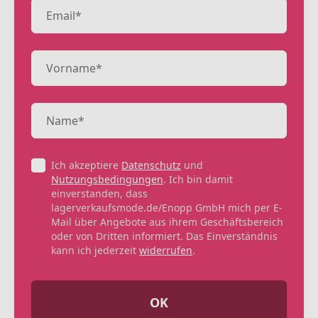
Ich akzeptiere
Datenschutz
und
Nutzungsbedingungen
. Ich bin damit
einverstanden, dass
lagerverkaufsmode.de/Enopp GmbH mich per E-
Mail über Angebote aus ihrem Geschäftsbereich
oder von Dritten informiert. Das Einverständnis
kann ich jederzeit
widerrufen
.
OK