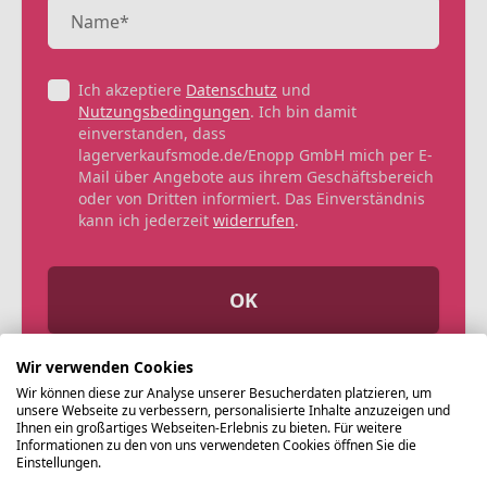
Ich akzeptiere
Datenschutz
und
Nutzungsbedingungen
. Ich bin damit
einverstanden, dass
lagerverkaufsmode.de/Enopp GmbH mich per E-
Mail über Angebote aus ihrem Geschäftsbereich
oder von Dritten informiert. Das Einverständnis
kann ich jederzeit
widerrufen
.
OK
Wir verwenden Cookies
Wir können diese zur Analyse unserer Besucherdaten platzieren, um
unsere Webseite zu verbessern, personalisierte Inhalte anzuzeigen und
Ihnen ein großartiges Webseiten-Erlebnis zu bieten. Für weitere
Informationen zu den von uns verwendeten Cookies öffnen Sie die
Einstellungen.