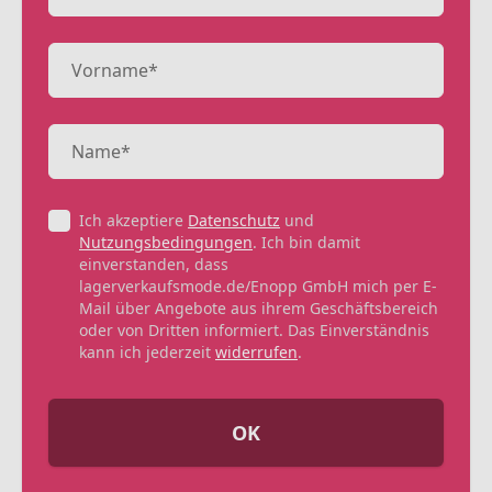
Ich akzeptiere
Datenschutz
und
Nutzungsbedingungen
. Ich bin damit
einverstanden, dass
lagerverkaufsmode.de/Enopp GmbH mich per E-
Mail über Angebote aus ihrem Geschäftsbereich
oder von Dritten informiert. Das Einverständnis
kann ich jederzeit
widerrufen
.
OK