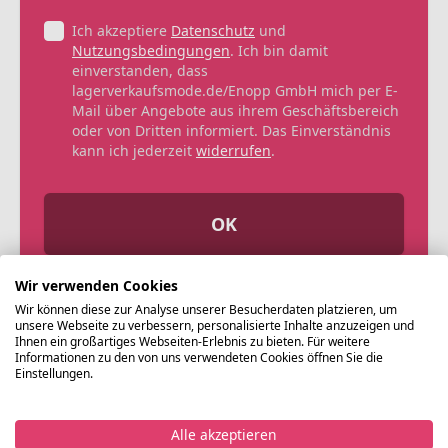
Ich akzeptiere
Datenschutz
und
Nutzungsbedingungen
. Ich bin damit
einverstanden, dass
lagerverkaufsmode.de/Enopp GmbH mich per E-
Mail über Angebote aus ihrem Geschäftsbereich
oder von Dritten informiert. Das Einverständnis
kann ich jederzeit
widerrufen
.
OK
Wir verwenden Cookies
Wir können diese zur Analyse unserer Besucherdaten platzieren, um
unsere Webseite zu verbessern, personalisierte Inhalte anzuzeigen und
Ihnen ein großartiges Webseiten-Erlebnis zu bieten. Für weitere
Informationen zu den von uns verwendeten Cookies öffnen Sie die
Einstellungen.
Alle akzeptieren