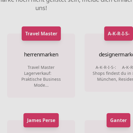
uns!
Travel Master
A-K-R-I-S-
herrenmarken
designermark
Travel Master
A-K-R-I-S-: A-K-R
Lagerverkauf:
Shops findest du in
Praktische Business
München, Residen
Mode...
James Perse
Ganter