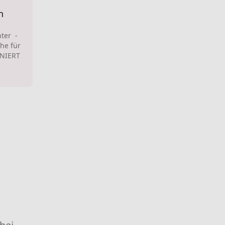
n
ter -
he für
ONIERT