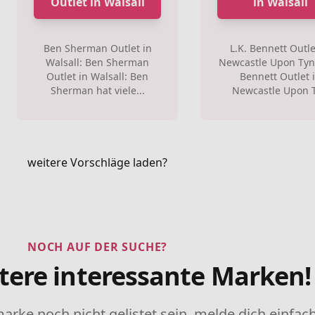
Outlet in Walsall
in Walsall
Ben Sherman Outlet in
L.K. Bennett Outle
Walsall: Ben Sherman
Newcastle Upon Tyne
Outlet in Walsall: Ben
Bennett Outlet 
Sherman hat viele...
Newcastle Upon Ty
weitere Vorschläge laden?
NOCH AUF DER SUCHE?
tere interessante Marken!
marke noch nicht gelistet sein, melde dich einfach