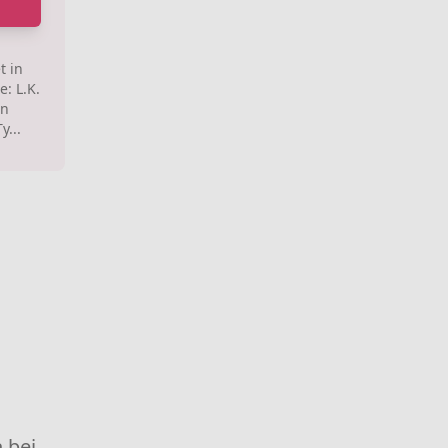
t in
: L.K.
in
...
 bei