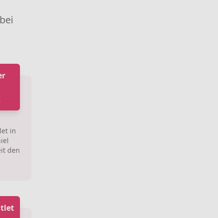
 bei
er
k
et in
iel
it den
tlet