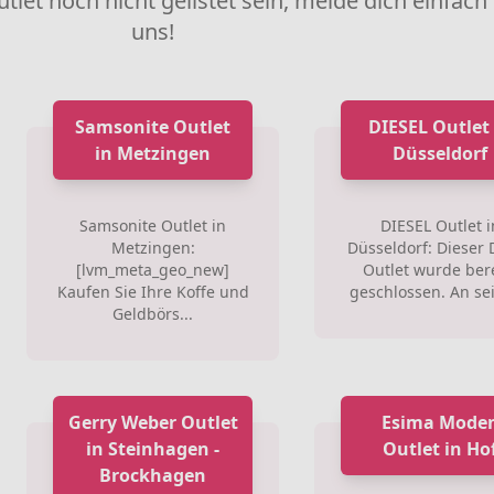
utlet noch nicht gelistet sein, melde dich einfach
uns!
Samsonite Outlet
DIESEL Outlet 
in Metzingen
Düsseldorf
Samsonite Outlet in
DIESEL Outlet i
Metzingen:
Düsseldorf: Dieser 
[lvm_meta_geo_new]
Outlet wurde ber
Kaufen Sie Ihre Koffe und
geschlossen. An sei
Geldbörs...
Gerry Weber Outlet
Esima Mode
in Steinhagen -
Outlet in Ho
Brockhagen