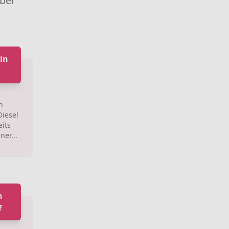
 bei
in
n
Diesel
eits
ner...
n
f