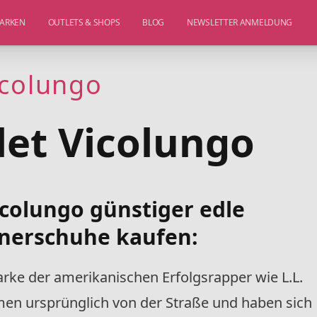
ARKEN
OUTLETS & SHOPS
BLOG
NEWSLETTER ANMELDUNG
icolungo
let Vicolungo
colungo günstiger edle
gnerschuhe kaufen:
Marke der amerikanischen Erfolgsrapper wie L.L.
men ursprünglich von der Straße und haben sich