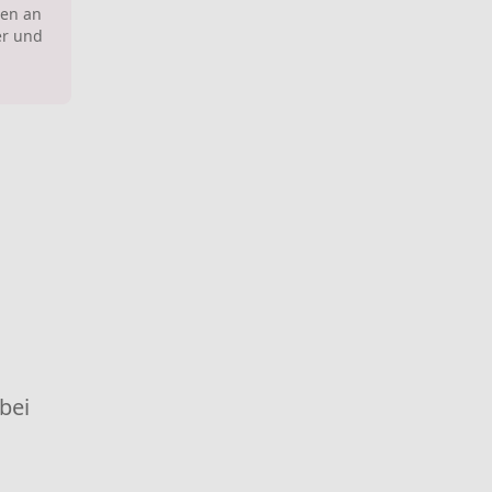
en an
er und
 bei