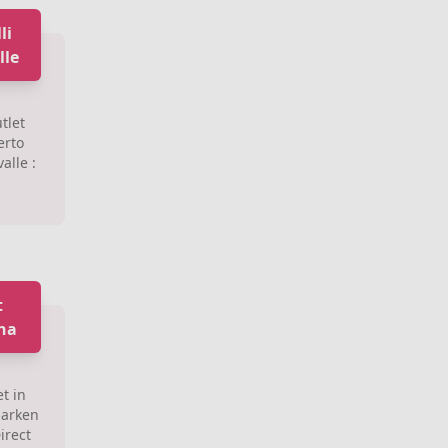
li
lle
tlet
erto
alle :
t
tna
t in
Marken
irect