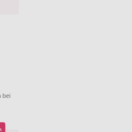
 bei
h