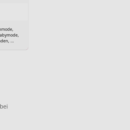
nmode,
Babymode,
den, ...
 bei