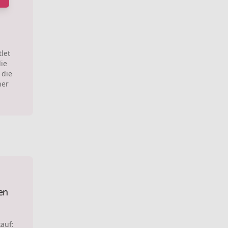
let
die
 die
ner
en
auf: