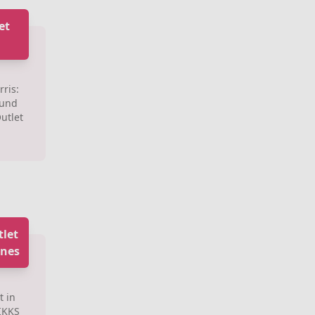
et
rris:
 und
utlet
tlet
nnes
t in
 IKKS