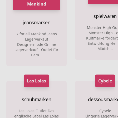
Mankind
spielwaren
jeansmarken
Monster High Out
Monster High - 
7 for all Mankind Jeans
Kultmarke fördert
Lagerverkauf
Entwicklung klei
Designermode Online
Mädch...
Lagerverkauf - Outlet für
Dam...
Las Lolas
Cybele
schuhmarken
dessousmark
Las Lolas Outlet Das
Cybele
englische Label Las Lolas
Lingerie Lagerverk