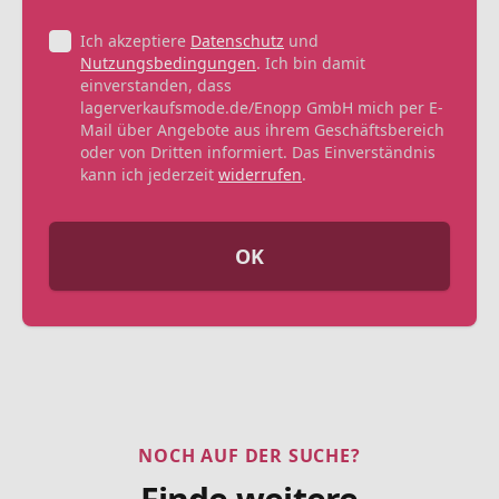
Ich akzeptiere
Datenschutz
und
Nutzungsbedingungen
. Ich bin damit
einverstanden, dass
lagerverkaufsmode.de/Enopp GmbH mich per E-
Mail über Angebote aus ihrem Geschäftsbereich
oder von Dritten informiert. Das Einverständnis
kann ich jederzeit
widerrufen
.
OK
NOCH AUF DER SUCHE?