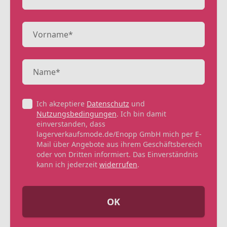
Ich akzeptiere
Datenschutz
und
Nutzungsbedingungen
. Ich bin damit
einverstanden, dass
lagerverkaufsmode.de/Enopp GmbH mich per E-
Mail über Angebote aus ihrem Geschäftsbereich
oder von Dritten informiert. Das Einverständnis
kann ich jederzeit
widerrufen
.
OK