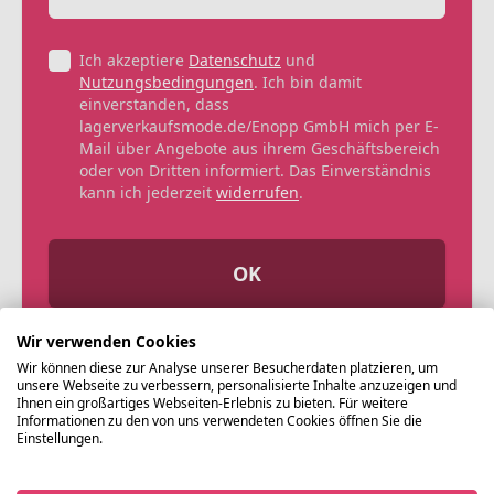
Ich akzeptiere
Datenschutz
und
Nutzungsbedingungen
. Ich bin damit
einverstanden, dass
lagerverkaufsmode.de/Enopp GmbH mich per E-
Mail über Angebote aus ihrem Geschäftsbereich
oder von Dritten informiert. Das Einverständnis
kann ich jederzeit
widerrufen
.
OK
Wir verwenden Cookies
Wir können diese zur Analyse unserer Besucherdaten platzieren, um
unsere Webseite zu verbessern, personalisierte Inhalte anzuzeigen und
Ihnen ein großartiges Webseiten-Erlebnis zu bieten. Für weitere
Informationen zu den von uns verwendeten Cookies öffnen Sie die
Einstellungen.