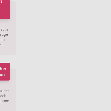
rs
et in
rtige
 im
...
her
ton
utlet
beck
ipton:
.