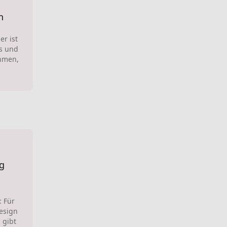
n
er ist
es und
hmen,
ng
: Für
Design
 gibt