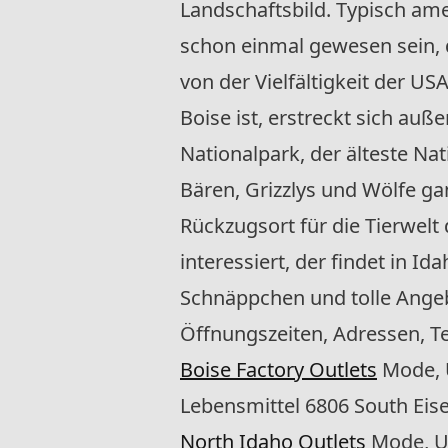
Landschaftsbild. Typisch amer
schon einmal gewesen sein, d
von der Vielfältigkeit der U
Boise ist, erstreckt sich a
Nationalpark, der älteste Nat
Bären, Grizzlys und Wölfe gan
Rückzugsort für die Tierwel
interessiert, der findet in Id
Schnäppchen und tolle Angebo
Öffnungszeiten, Adressen, 
Boise Factory Outlets
Mode, 
Lebensmittel 6806 South Eis
North Idaho Outlets
Mode, U