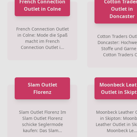
French Connection
Cotton Trade
Outlet in Colne
Outlet in
Doncaster
French Connection Outlet
in Colne: Mode die Spaß
Cotton Traders Outl
macht im French
Doncaster: Hochwe
Connection Outlet i...
Stoffe und Garne
Cotton Traders O
Slam Outlet
Moonbeck Leat
Florenz
Outlet in Skip
Slam Outlet Florenz Im
Moonbeck Leather O
Slam Outlet Florenz
in Skipton: Moon
schicke Seglermode
Leather Outlet in Sk
kaufen: Das Slam...
Moonbeck Le..