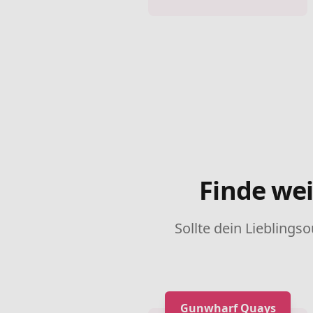
Finde wei
Sollte dein Lieblingso
Gunwharf Quays