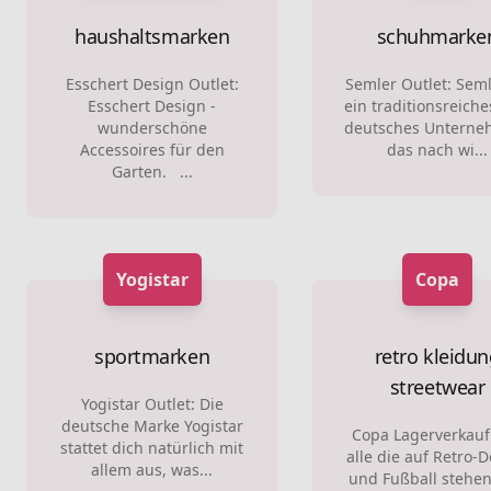
haushaltsmarken
schuhmarke
Esschert Design Outlet:
Semler Outlet: Seml
Esschert Design -
ein traditionsreich
wunderschöne
deutsches Unterne
Accessoires für den
das nach wi...
Garten. ...
Yogistar
Copa
sportmarken
retro kleidu
streetwear
Yogistar Outlet: Die
deutsche Marke Yogistar
Copa Lagerverkauf
stattet dich natürlich mit
alle die auf Retro-
allem aus, was...
und Fußball stehen