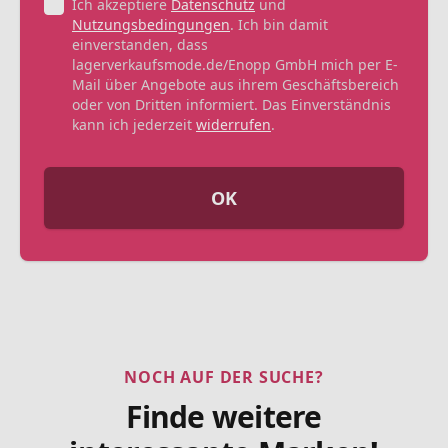
Ich akzeptiere
Datenschutz
und
Nutzungsbedingungen
. Ich bin damit
einverstanden, dass
lagerverkaufsmode.de/Enopp GmbH mich per E-
Mail über Angebote aus ihrem Geschäftsbereich
oder von Dritten informiert. Das Einverständnis
kann ich jederzeit
widerrufen
.
OK
NOCH AUF DER SUCHE?
Finde weitere