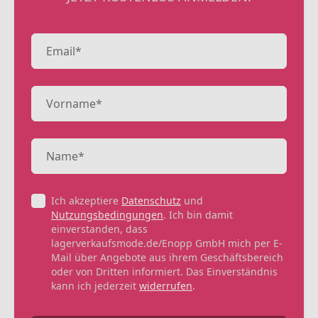
Ich akzeptiere
Datenschutz
und
Nutzungsbedingungen
. Ich bin damit
einverstanden, dass
lagerverkaufsmode.de/Enopp GmbH mich per E-
Mail über Angebote aus ihrem Geschäftsbereich
oder von Dritten informiert. Das Einverständnis
kann ich jederzeit
widerrufen
.