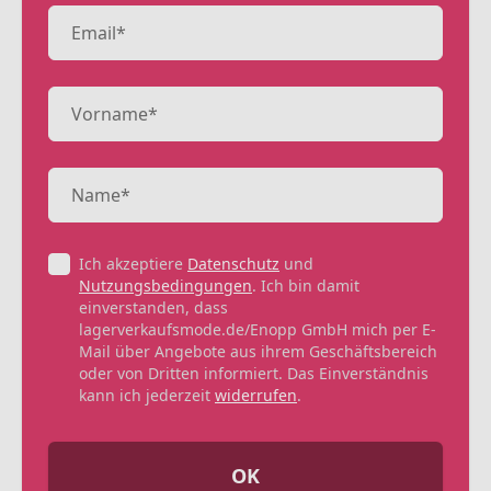
Ich akzeptiere
Datenschutz
und
Nutzungsbedingungen
. Ich bin damit
einverstanden, dass
lagerverkaufsmode.de/Enopp GmbH mich per E-
Mail über Angebote aus ihrem Geschäftsbereich
oder von Dritten informiert. Das Einverständnis
kann ich jederzeit
widerrufen
.
OK