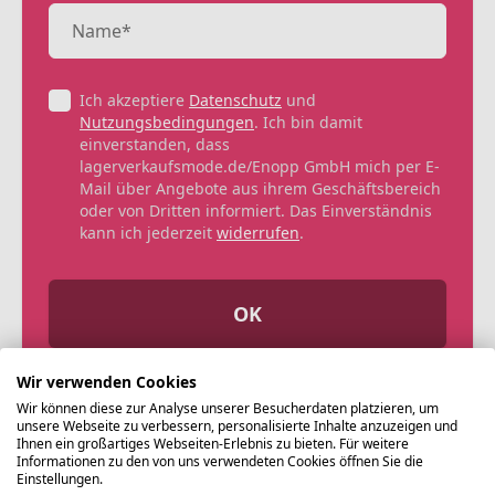
Ich akzeptiere
Datenschutz
und
Nutzungsbedingungen
. Ich bin damit
einverstanden, dass
lagerverkaufsmode.de/Enopp GmbH mich per E-
Mail über Angebote aus ihrem Geschäftsbereich
oder von Dritten informiert. Das Einverständnis
kann ich jederzeit
widerrufen
.
OK
Wir verwenden Cookies
Wir können diese zur Analyse unserer Besucherdaten platzieren, um
unsere Webseite zu verbessern, personalisierte Inhalte anzuzeigen und
Ihnen ein großartiges Webseiten-Erlebnis zu bieten. Für weitere
Informationen zu den von uns verwendeten Cookies öffnen Sie die
Einstellungen.