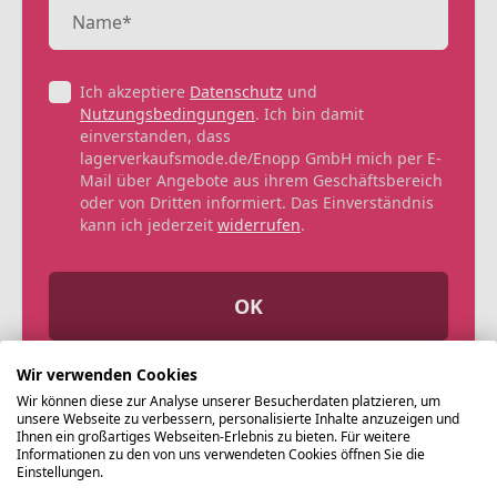
Ich akzeptiere
Datenschutz
und
Nutzungsbedingungen
. Ich bin damit
einverstanden, dass
lagerverkaufsmode.de/Enopp GmbH mich per E-
Mail über Angebote aus ihrem Geschäftsbereich
oder von Dritten informiert. Das Einverständnis
kann ich jederzeit
widerrufen
.
OK
Wir verwenden Cookies
Wir können diese zur Analyse unserer Besucherdaten platzieren, um
unsere Webseite zu verbessern, personalisierte Inhalte anzuzeigen und
Ihnen ein großartiges Webseiten-Erlebnis zu bieten. Für weitere
Informationen zu den von uns verwendeten Cookies öffnen Sie die
Einstellungen.