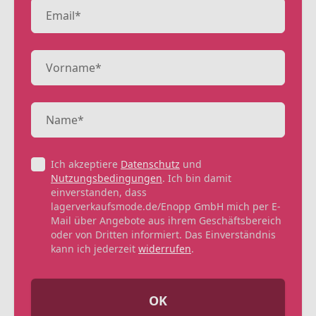
Ich akzeptiere
Datenschutz
und
Nutzungsbedingungen
. Ich bin damit
einverstanden, dass
lagerverkaufsmode.de/Enopp GmbH mich per E-
Mail über Angebote aus ihrem Geschäftsbereich
oder von Dritten informiert. Das Einverständnis
kann ich jederzeit
widerrufen
.
OK