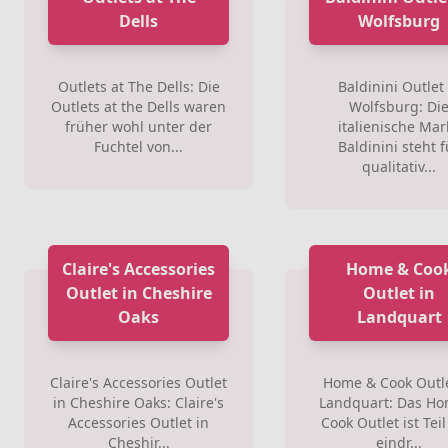
Dells
Wolfsburg
Outlets at The Dells: Die
Baldinini Outlet 
Outlets at the Dells waren
Wolfsburg: Di
früher wohl unter der
italienische Mar
Fuchtel von...
Baldinini steht f
qualitativ...
Claire's Accessories
Home & Coo
Outlet in Cheshire
Outlet in
Oaks
Landquart
Claire's Accessories Outlet
Home & Cook Outle
in Cheshire Oaks: Claire's
Landquart: Das H
Accessories Outlet in
Cook Outlet ist Tei
Cheshir...
eindr...