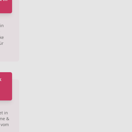
in
e
ke
ür
k
t in
ome &
l vom