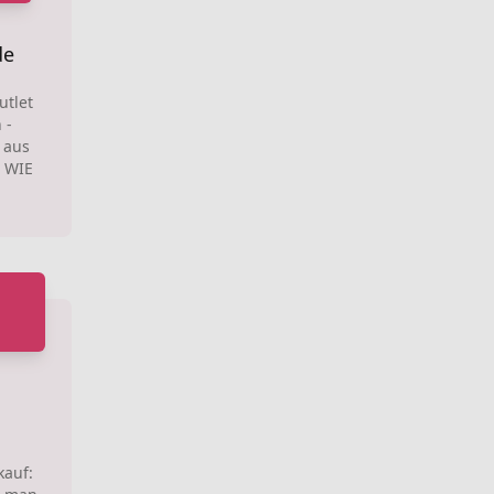
de
tlet
 -
 aus
 WIE
kauf: