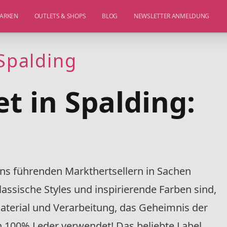
ARKEN
OUTLETS & SHOPS
BLOG
NEWSLETTER ANMELDUNG
 Spalding
et in Spalding:
ens führenden Markthertsellern in Sachen
ssische Styles und inspirierende Farben sind,
aterial und Verarbeitung, das Geheimnis der
h 100% Leder verwendet! Das beliebte Label