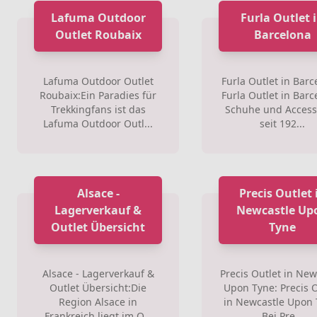
Lafuma Outdoor
Furla Outlet 
Outlet Roubaix
Barcelona
Lafuma Outdoor Outlet
Furla Outlet in Barc
Roubaix:Ein Paradies für
Furla Outlet in Barc
Trekkingfans ist das
Schuhe und Access
Lafuma Outdoor Outl...
seit 192...
Alsace -
Precis Outlet 
Lagerverkauf &
Newcastle Up
Outlet Übersicht
Tyne
Alsace - Lagerverkauf &
Precis Outlet in New
Outlet Übersicht:Die
Upon Tyne: Precis O
Region Alsace in
in Newcastle Upon 
Frankreich liegt im O...
Bei Pre...