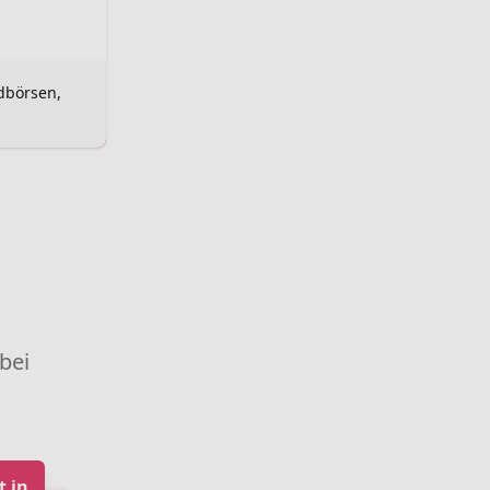
dbörsen,
 bei
t in