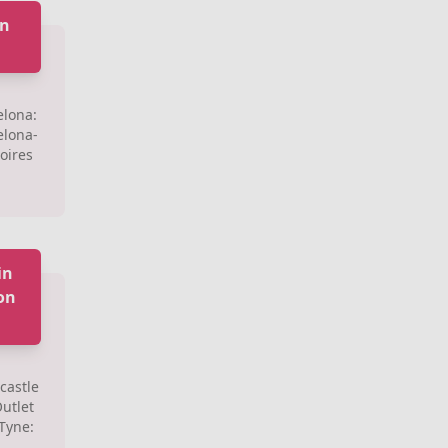
in
elona:
elona-
oires
in
on
castle
utlet
Tyne: