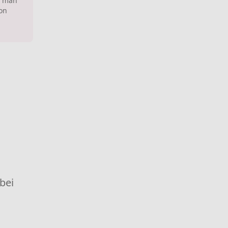
n man
von
 bei