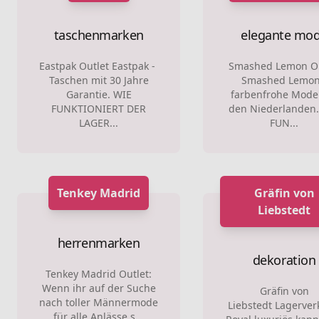
taschenmarken
elegante mo
Eastpak Outlet Eastpak -
Smashed Lemon Ou
Taschen mit 30 Jahre
Smashed Lemon
Garantie. WIE
farbenfrohe Mode
FUNKTIONIERT DER
den Niederlanden.
LAGER...
FUN...
Tenkey Madrid
Gräfin von
Liebstedt
herrenmarken
dekoration
Tenkey Madrid Outlet:
Wenn ihr auf der Suche
Gräfin von
nach toller Männermode
Liebstedt Lagerver
für alle Anlässe s...