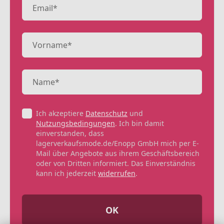
Ich akzeptiere
Datenschutz
und
Nutzungsbedingungen
. Ich bin damit
einverstanden, dass
lagerverkaufsmode.de/Enopp GmbH mich per E-
Mail über Angebote aus ihrem Geschäftsbereich
oder von Dritten informiert. Das Einverständnis
kann ich jederzeit
widerrufen
.
OK