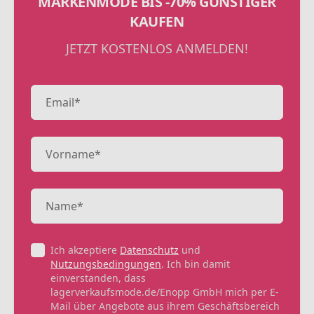
MARKENMODE BIS -70% GÜNSTIGER
KAUFEN
JETZT KOSTENLOS ANMELDEN!
Ich akzeptiere
Datenschutz
und
Nutzungsbedingungen
. Ich bin damit
einverstanden, dass
lagerverkaufsmode.de/Enopp GmbH mich per E-
Mail über Angebote aus ihrem Geschäftsbereich