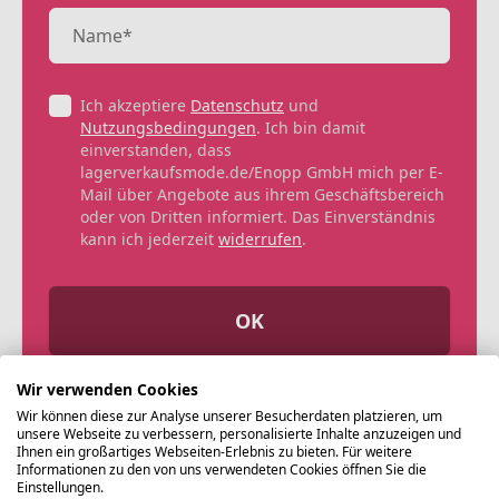
Ich akzeptiere
Datenschutz
und
Nutzungsbedingungen
. Ich bin damit
einverstanden, dass
lagerverkaufsmode.de/Enopp GmbH mich per E-
Mail über Angebote aus ihrem Geschäftsbereich
oder von Dritten informiert. Das Einverständnis
kann ich jederzeit
widerrufen
.
OK
Wir verwenden Cookies
Wir können diese zur Analyse unserer Besucherdaten platzieren, um
unsere Webseite zu verbessern, personalisierte Inhalte anzuzeigen und
Ihnen ein großartiges Webseiten-Erlebnis zu bieten. Für weitere
Informationen zu den von uns verwendeten Cookies öffnen Sie die
Einstellungen.