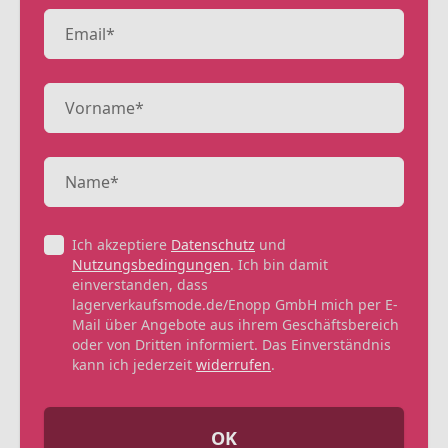
Ich akzeptiere
Datenschutz
und
Nutzungsbedingungen
. Ich bin damit
einverstanden, dass
lagerverkaufsmode.de/Enopp GmbH mich per E-
Mail über Angebote aus ihrem Geschäftsbereich
oder von Dritten informiert. Das Einverständnis
kann ich jederzeit
widerrufen
.
OK